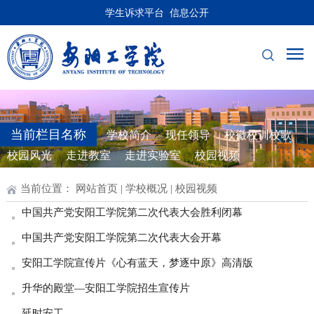
学生诉求平台
信息公开
当前栏目名称
学校简介
现任领导
校徽校训校歌
校园风光
走进教室
走进实验室
校园视频
当前位置：
网站首页
|
学校概况
|
校园视频
中国共产党安阳工学院第二次代表大会胜利闭幕
中国共产党安阳工学院第二次代表大会开幕
安阳工学院宣传片《心有蓝天，梦逐中原》高清版
升华的殿堂—安阳工学院招生宣传片
延时安工