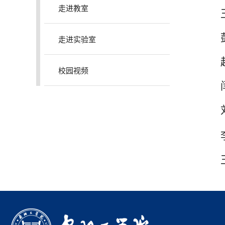
走进教室
王
彭
走进实验室
赵
校园视频
闫
刘
李